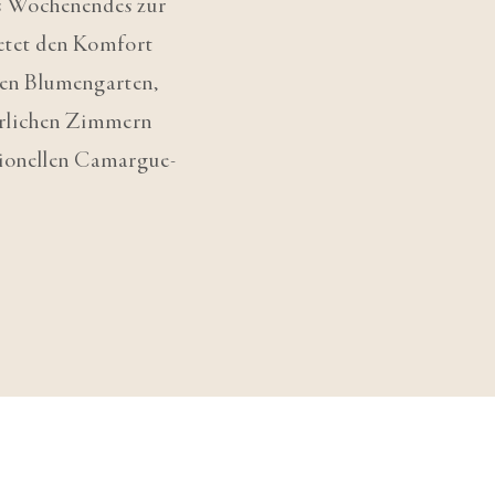
es Wochenendes zur
etet den Komfort
gen Blumengarten,
errlichen Zimmern
tionellen Camargue-