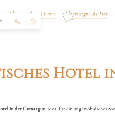
Romantik und Luxus
Camargue als Paar
isches Hotel i
otel in der Camargue
, ideal für ein ungewöhnliches r