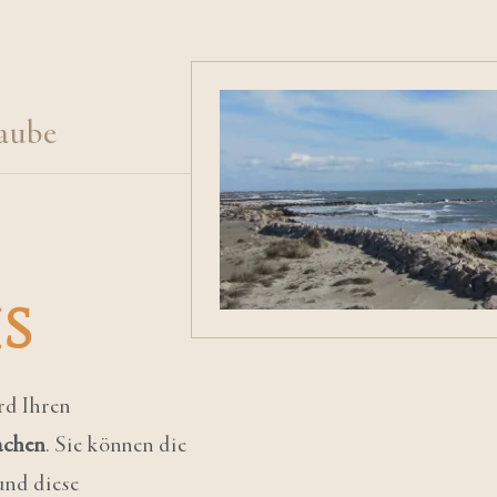
laube
s
rd Ihren
achen
. Sie können die
und diese