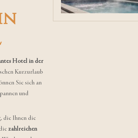
in
l
ntes Hotel in der
ischen Kurzurlaub
önnen Sie sich an
spannen und
g
, die Ihnen die
 die
zahlreichen