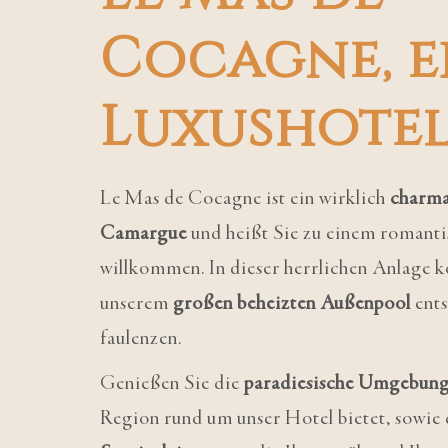
Cocagne, e
Luxushote
Le Mas de Cocagne ist ein wirklich
charma
Camargue
und heißt Sie zu einem romant
willkommen. In dieser herrlichen Anlage k
unserem
großen beheizten Außenpool
ent
faulenzen.
Genießen Sie die
paradiesische Umgebun
Region rund um unser Hotel bietet, sowie